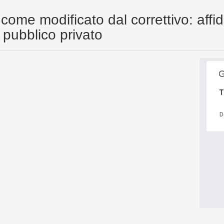
i come modificato dal correttivo: aff
 pubblico privato
T
D