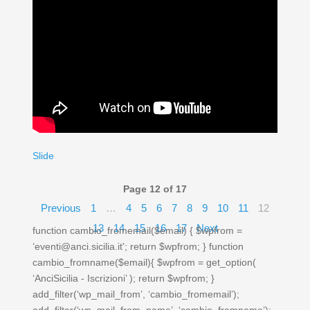
Slide
Page 12 of 17
Previous
1
…
4
5
6
7
8
9
10
11
12
13
14
15
16
17
Next
function cambio_fromemail($email) { $wpfrom =
‘eventi@anci.sicilia.it'; return $wpfrom; } function
cambio_fromname($email){ $wpfrom = get_option(
‘AnciSicilia - Iscrizioni’ ); return $wpfrom; }
add_filter(‘wp_mail_from’, ‘cambio_fromemail’);