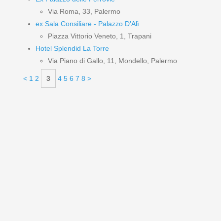
Via Roma, 33, Palermo
ex Sala Consiliare - Palazzo D'Alì
Piazza Vittorio Veneto, 1, Trapani
Hotel Splendid La Torre
Via Piano di Gallo, 11, Mondello, Palermo
<
1
2
3
4
5
6
7
8
>